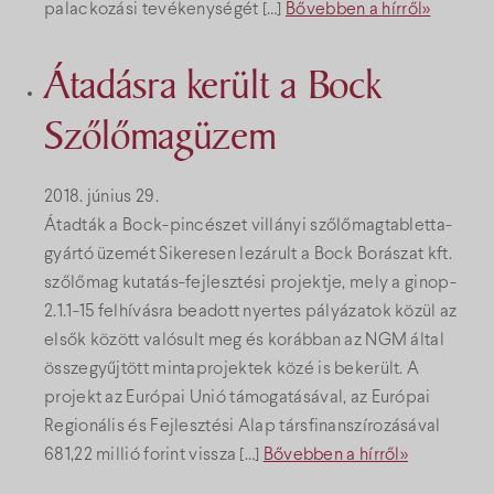
palackozási tevékenységét […]
Bővebben a hírről»
Átadásra került a Bock
Szőlőmagüzem
2018. június 29.
Átadták a Bock-pincészet villányi szőlőmagtabletta-
gyártó üzemét Sikeresen lezárult a Bock Borászat kft.
szőlőmag kutatás-fejlesztési projektje, mely a ginop-
2.1.1-15 felhívásra beadott nyertes pályázatok közül az
elsők között valósult meg és korábban az NGM által
összegyűjtött mintaprojektek közé is bekerült. A
projekt az Európai Unió támogatásával, az Európai
Regionális és Fejlesztési Alap társfinanszírozásával
681,22 millió forint vissza […]
Bővebben a hírről»