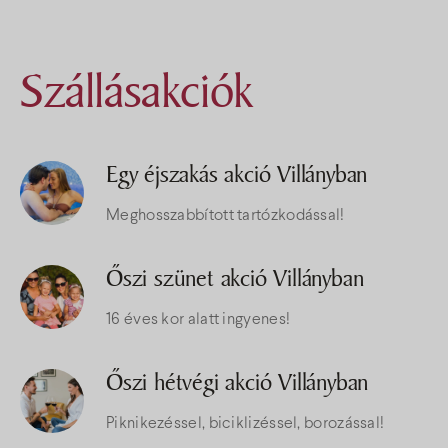
Szállásakciók
Egy éjszakás akció Villányban
Meghosszabbított tartózkodással!
Őszi szünet akció Villányban
16 éves kor alatt ingyenes!
Őszi hétvégi akció Villányban
Piknikezéssel, biciklizéssel, borozással!