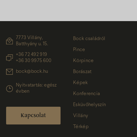
7773 Villány,
Bock családról
Batthyány u. 15.
Pince
+36 72 492 919
+36 30 9975 600
Körpince
bock@bock.hu
Borászat
Képek
Nyitvatartás: egész
évben
Konferencia
Esküvőhelyszín
Kapcsolat
Villány
Térkép