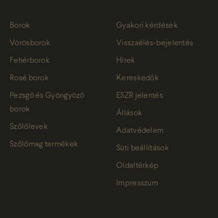
Borok
Gyakori kérdések
Vörösborok
Visszaélés-bejelentés
Fehérborok
Hírek
Rosé borok
Kereskedők
Pezsgő és Gyöngyöző
ESZR jelentés
borok
Állások
Szőlőlevek
Adatvédelem
Szőlőmag termékek
Süti beállítások
Oldaltérkép
Impresszum