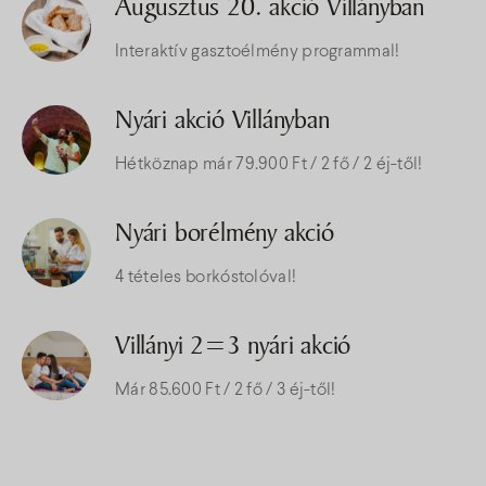
Augusztus 20. akció Villányban
Interaktív gasztoélmény programmal!
Nyári akció Villányban
Hétköznap már 79.900 Ft / 2 fő / 2 éj-től!
Nyári borélmény akció
4 tételes borkóstolóval!
Villányi 2=3 nyári akció
Már 85.600 Ft / 2 fő / 3 éj-től!