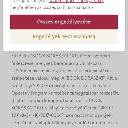
hozzájárul, hogy az
adatkezelési szabályzatnak
Élelmiszeripari komplex
megfelelően az összes sütit használhatjuk.
Képek
beruházás a Bock Borászat
Összes engedélyezése
Kft. villányi telephelyén
Engedélyek testreszabása
2019. június 28.
Elindult a “BOCK BORÁSZAT” Kft. élelmiszeripari
fejlesztése, melynek keretében a vállalkozás
szőlőborainak minőségi fejlesztése és kínálatának
szélesítése valósul meg. A “BOCK BORÁSZAT” Kft. a
Széchenyi 2020 Gazdaságfejlesztési és Innovációs
Operatív Program keretében támogatásban részesült,
„Élelmiszeripari komplex beruházás a “BOCK
BORÁSZAT” Kft. villányi telephelyén” című GINOP-
1.2.6-8-3-4-16-2017-00042 azonosítószámú projekt
keretében az alaptevékenységét adó bortermelési és