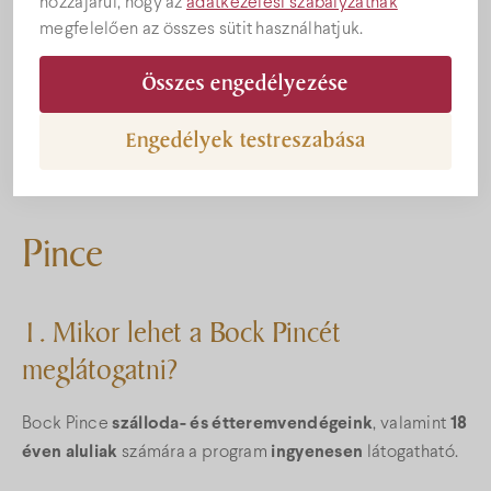
hozzájárul, hogy az
adatkezelési szabályzatnak
Kérdése van? Ezen az oldalon összegyűjtöttük a
megfelelően az összes sütit használhatjuk.
leggyakoribb kérdés-válaszokat. Ha nem találja a
Képek
szükséges információt kérjük
vegye fel velünk a
Összes engedélyezése
kapcsolatot
.
Engedélyek testreszabása
Az alábbi témakörökbe szedtük össze a kérdés-
válaszokat:
Pince
Pince
1. Mikor lehet a Bock Pincét
meglátogatni?
Bock Pince
szálloda- és étteremvendégeink
, valamint
18
éven aluliak
számára a program
ingyenesen
látogatható.