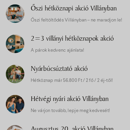
Őszi hétköznapi akció Villányban
Őszi feltöltődés Villányban – ne maradjon le!
2=3 villányi hétköznapok akció
A párok kedvenc ajánlata!
Nyárbúcsúztató akció
Hétköznap már 56.800 Ft / 2 fő / 2 éj-től!
Hétvégi nyári akció Villányban
Ne várjon tovább, lepje meg kedvesét!
Augusztus 20. akció Villányban