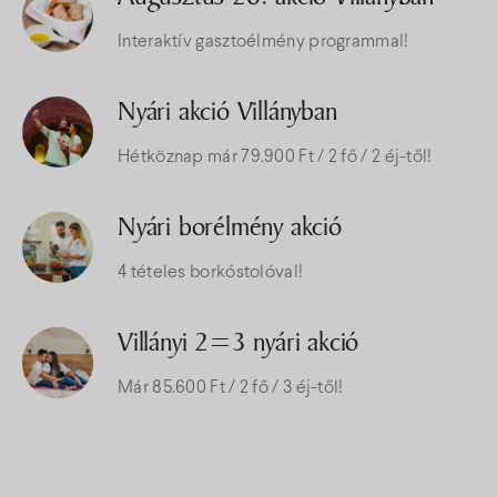
Interaktív gasztoélmény programmal!
Nyári akció Villányban
Hétköznap már 79.900 Ft / 2 fő / 2 éj-től!
Nyári borélmény akció
4 tételes borkóstolóval!
Villányi 2=3 nyári akció
Már 85.600 Ft / 2 fő / 3 éj-től!