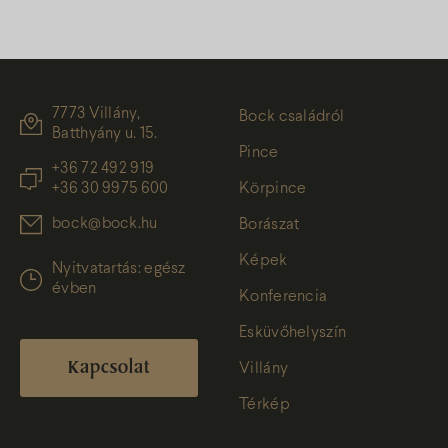
7773 Villány,
Bock családról
Batthyány u. 15.
Pince
+36 72 492 919
+36 30 9975 600
Körpince
bock@bock.hu
Borászat
Képek
Nyitvatartás: egész
évben
Konferencia
Esküvőhelyszín
Kapcsolat
Villány
Térkép