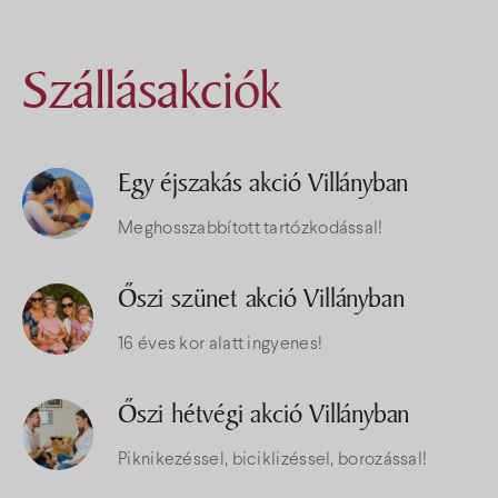
Szállásakciók
Egy éjszakás akció Villányban
Meghosszabbított tartózkodással!
Őszi szünet akció Villányban
16 éves kor alatt ingyenes!
Őszi hétvégi akció Villányban
Piknikezéssel, biciklizéssel, borozással!