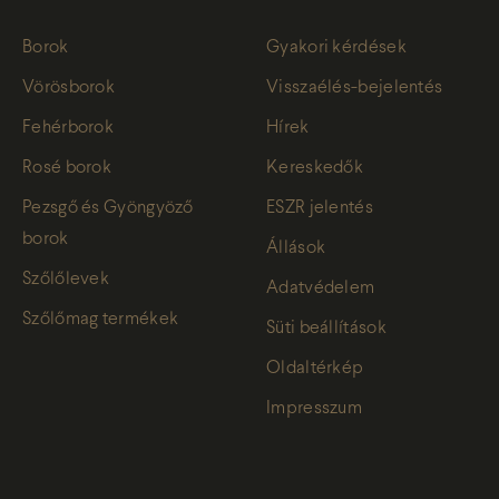
Borok
Gyakori kérdések
Vörösborok
Visszaélés-bejelentés
Fehérborok
Hírek
Rosé borok
Kereskedők
Pezsgő és Gyöngyöző
ESZR jelentés
borok
Állások
Szőlőlevek
Adatvédelem
Szőlőmag termékek
Süti beállítások
Oldaltérkép
Impresszum