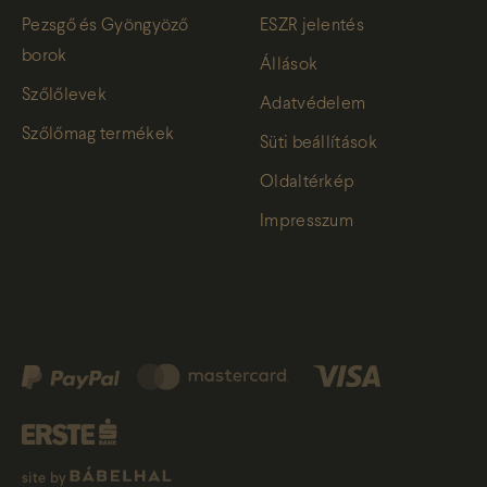
Pezsgő és Gyöngyöző
ESZR jelentés
borok
Állások
Szőlőlevek
Adatvédelem
Szőlőmag termékek
Süti beállítások
Oldaltérkép
Impresszum
site by