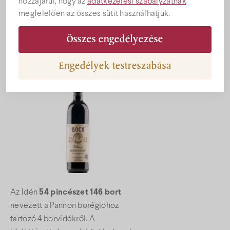
hozzájárul, hogy az
adatkezelési szabályzatnak
Az előző évhez hasonlóan 2015-ben
megfelelően az összes sütit használhatjuk.
is megrendezték a „Pannon
Képek
Borrégió TOP25” borversenyt.
Összes engedélyezése
Engedélyek testreszabása
Az Idén
54 pincészet 146 bort
nevezett a Pannon borégióhoz
tartozó 4 borvidékről. A