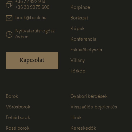
+36 72 492 919
+36 30 9975 600
Körpince
bock@bock.hu
Borászat
Képek
Nyitvatartás: egész
évben
Konferencia
Esküvőhelyszín
Kapcsolat
Villány
Térkép
Borok
Gyakori kérdések
Vörösborok
Visszaélés-bejelentés
Fehérborok
Hírek
Rosé borok
Kereskedők