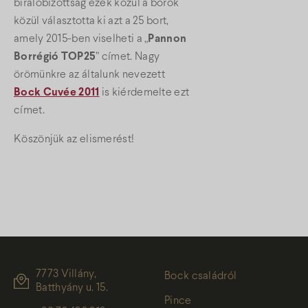
bírálóbizottság ezek közül a borok
közül választotta ki azt a 25 bort,
amely 2015-ben viselheti a „
Pannon
Borrégió TOP25
” címet. Nagy
örömünkre az általunk nevezett
Bock Cuvée 2011
is kiérdemelte ezt
címet.
Köszönjük az elismerést!
7773 Villány,
Bock családról
Batthyány u. 15.
Pince